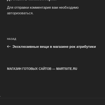
Для отправки комментария вам необходимо
авторизоваться
.
Навигация
Предыдущая
НАЗАД
по
запись:
записям
Эксклюзивные вещи в магазине рок атрибутики
МАГАЗИН ГОТОВЫХ САЙТОВ — MARTSITE.RU
.