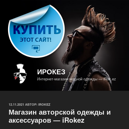
Перейти
к
содержимому
ИРОКЕЗ
Интернет-магазин модной одежды — iRok.ez
ОПУБЛИКОВАНО
12.11.2021
АВТОР:
IROKEZ
Магазин авторской одежды и
аксессуаров — iRokez