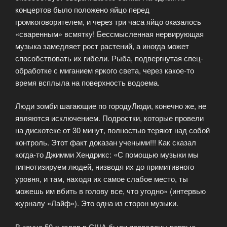
концертов было положено яйцо перед
громкоговорителем, и через три часа яйцо оказалось
«сваренным» всмятку! Бессмысленная нервирующая
музыка замедляет рост растений, а иногда может
способствовать их гибели. Рыба, подвергнутая спец-
обработке с миганием яркого света, через какое-то
время всплыла на поверхность водоема.
Люди зомби шагающие по городуЛюди, конечно же, не
являются исключением. Подростки, которые провели
на дискотеке от 30 минут, полностью теряют над собой
контроль. Этот факт доказан учеными!!! Как сказал
когда-то Джимми Хендрикс: «С помощью музыки мы
гипнотизируем людей, низводя их до примитивного
уровня, и там, находя их самое слабое место, ты
можешь им вбить в голову все, что угодно» (интервью
журналу «Лайф»). Это одна из сторон музыки.
В конце 50-х годов в США были проведены первые