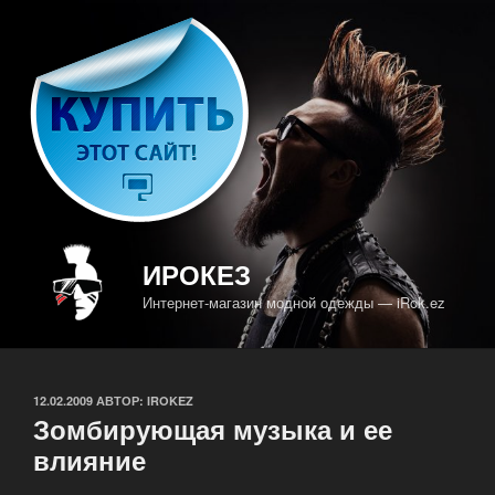
Перейти
к
содержимому
ИРОКЕЗ
Интернет-магазин модной одежды — iRok.ez
ОПУБЛИКОВАНО
12.02.2009
АВТОР:
IROKEZ
Зомбирующая музыка и ее
влияние