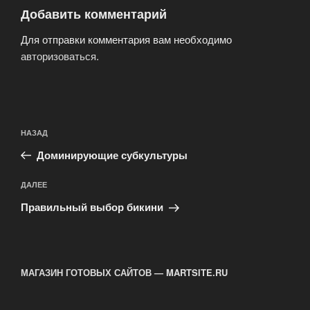
Добавить комментарий
Для отправки комментария вам необходимо
авторизоваться
.
Навигация
Предыдущая
НАЗАД
по
запись:
записям
Доминирующие субкультуры
Следующая
ДАЛЕЕ
запись
Правильный выбор бикини
МАГАЗИН ГОТОВЫХ САЙТОВ — MARTSITE.RU