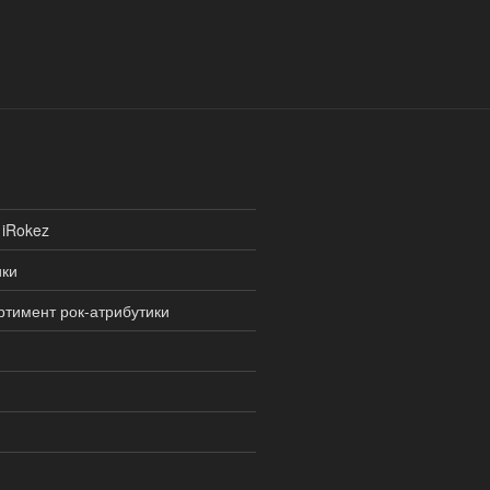
 iRokez
ики
ртимент рок-атрибутики