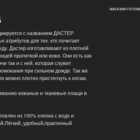
МАГАЗИН ГОТОВ
щ
циируется с названием ДАСТЕР
х атрибутов для тех. кто почитает
ду. Дастер изготавливают из плотной
ающей пропиткой или кожи. Они есть как
чи так и с ней. которая служит
ромокания при сильном дожде. Так же
и можно плотно пристегнуть к ногам.
манию кожаные и тканевые плащи в
овлен из 100% хлопка с водо и
й.Лёгкий, удобный,практичный