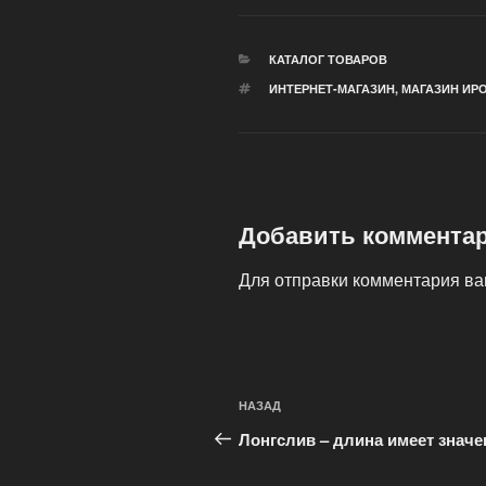
РУБРИКИ
КАТАЛОГ ТОВАРОВ
МЕТКИ
ИНТЕРНЕТ-МАГАЗИН
,
МАГАЗИН ИР
Добавить коммента
Для отправки комментария в
Навигация
Предыдущая
НАЗАД
по
запись:
Лонгслив – длина имеет значе
записям