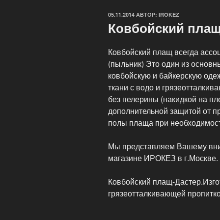
ОПУБЛИКОВАНО
05.11.2014
АВТОР:
IROKEZ
Ковбойский пла
Ковбойский плащ всегда ассо
(пыльник) Это один из основны
ковбойскую и байкерскую одеж
ткани с водо и грязеотталкив
без пелерины (накидкой на пле
дополнительной защитой от п
полы плаща при необходимост
Мы представляем Вашему вни
магазине ИРОКЕЗ в г.Москве.
Ковбойский плащ-Дастер.Изгот
грязеотталкивающей пропитко